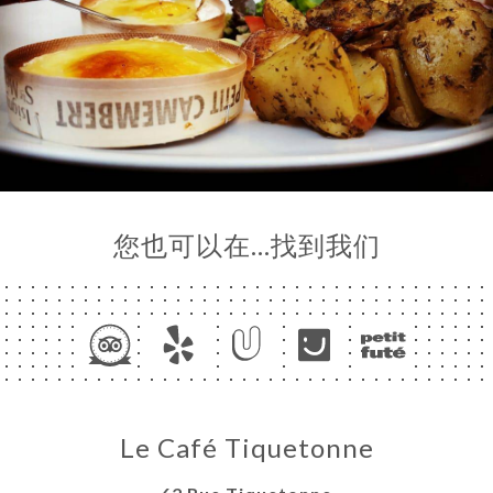
您也可以在…找到我们
页
订
库
价
单
系
Le Café Tiquetonne